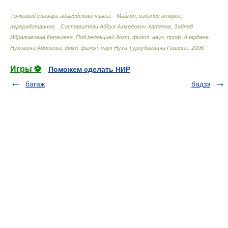
Толковый словарь адыгейского языка. - Майкоп, издание второе,
переработанное.
.
Составители Абдул Ахмедович Хатанов, Зайнаб
Ибрагимовна Керашева. Под редакцией докт. филол. наук, проф. Ачердана
Нуховича Абрегова, докт. филол. наук Нуха Туркубиевича Гишева.
.
2006
.
Игры ⚽
Поможем сделать НИР
багаж
бадзэ