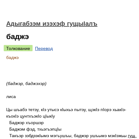
Адыгабзэм изэхэф гущыIалъ
баджэ
Толкование
Перевод
баджэ
(баджэр, баджэхэр)
лиса
Цы шъабэ тетэу, кIэ утысэ кIыхьэ пытэу, щэкIэ пIорэ хьакIэ-
къокIэ цунтхъэкIо цIыкIу
Баджэр хъоршэр
Баджэм фэд, тхьэгъэпцIы
Такъэр зэбдзэкIымэ мэгъушъы, баджэр ушъымэ мэкIэжьы
гущ.